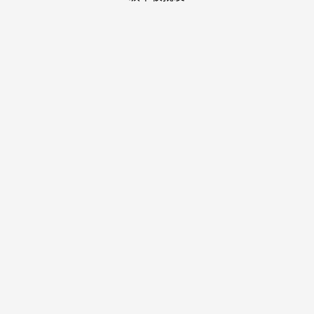
装修建
材知识
装修建
材百科
联系我
们
新闻中心
分类
关于我们
装修建材知识
装修建材百科
联系我们
栏目导航
关于我们